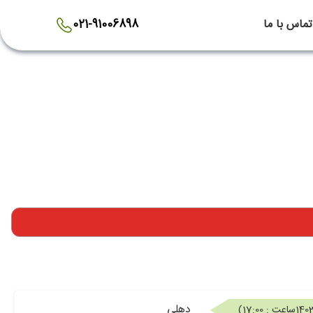
تماس با ما
021-91006898
دهلی
ساعت : 17:00
)