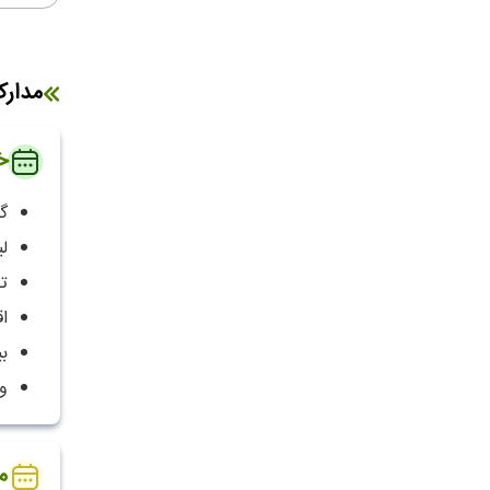
مدار
خ
گ
لی
ت
ا
ب
و
م