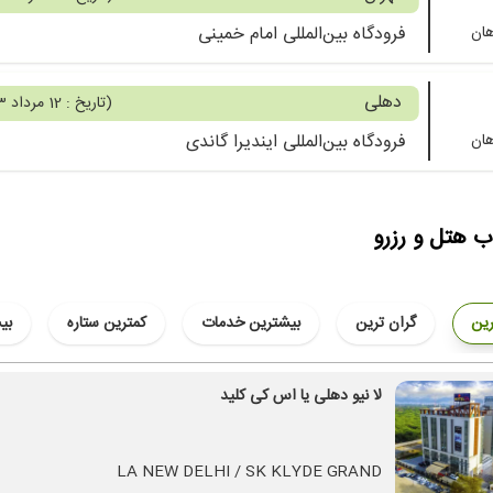
هان
فرودگاه بین‌المللی امام خمینی
دهلی
(
تاریخ : 12 مرداد 1403
هان
فرودگاه بین‌المللی ایندیرا گاندی
ب هتل و رزرو
رین
گران ترین
بیشترین خدمات
کمترین ستاره
بی
لا نیو دهلی یا اس کی کلید
LA NEW DELHI / SK KLYDE GRAND