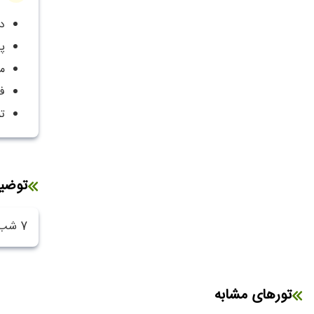
دو 
پا
م
ف
ت
توضی
7 شب اقامت در هتل با پذیرایی صبحانه ، ویزای توریستی ، راهنمای فارسی زبان ، بیمه مسافرتی و ترانسفر فرودگاهی
تورهای مشابه