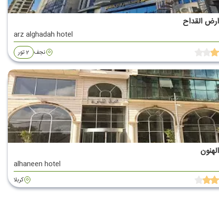
رض القداح
arz alghadah hotel
نجف
2 تور
لهنون
alhaneen hotel
کربلا