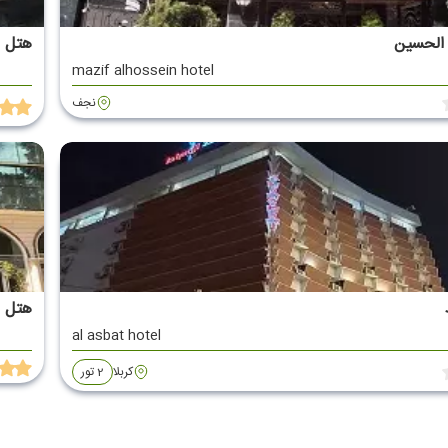
الحسین
هتل ا
mazif alhossein hotel
نجف
هتل ا
al asbat hotel
کربلا
2 تور