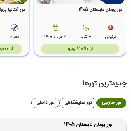
تور یونان تابستان 1405
تور آنتالیا پرواز
ترکیش
3 شب
01 مرداد 1405
معراج
از 2,850 یورو
از 44,990,000 تومان + 293 دلار
جدیدترین تورها
تور خارجی
تور نمایشگاهی
تور داخلی
تور یونان تابستان 1405