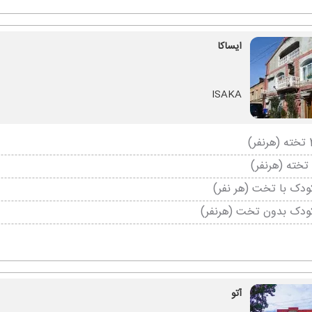
ایساکا
ISAKA
دک با تخت (هر نفر)
ودک بدون تخت (هرنفر)
آتو