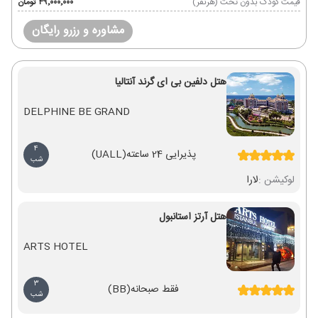
قیمت کودک بدون تخت (هرنفر)
۴۹٬۰۰۰٬۰۰۰ تومان
مشاوره و رزرو رایگان
هتل دلفین بی ای گرند آنتالیا
DELPHINE BE GRAND
4
پذیرایی 24 ساعته
(UALL)
شب
لوکیشن :
لارا
هتل آرتز استانبول
ARTS HOTEL
3
فقط صبحانه
(BB)
شب