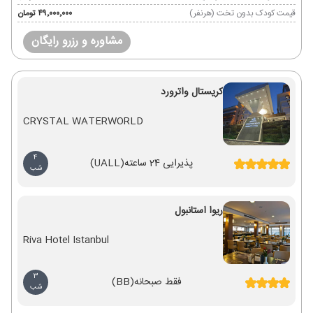
قیمت کودک بدون تخت (هرنفر)
۴۹٬۰۰۰٬۰۰۰ تومان
مشاوره و رزرو رایگان
کریستال واترورد
CRYSTAL WATERWORLD
4
پذیرایی 24 ساعته
(UALL)
شب
ریوا استانبول
Riva Hotel Istanbul
3
فقط صبحانه
(BB)
شب