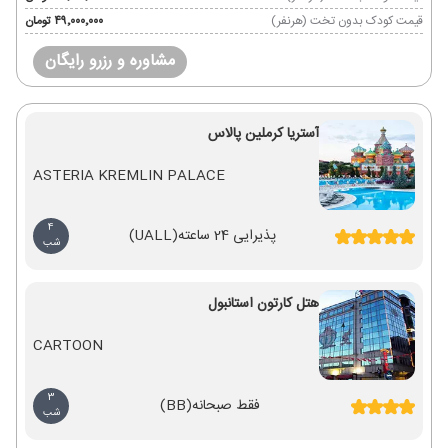
قیمت کودک بدون تخت (هرنفر)
۴۹٬۰۰۰٬۰۰۰ تومان
مشاوره و رزرو رایگان
آستریا کرملین پالاس
ASTERIA KREMLIN PALACE
4
پذیرایی 24 ساعته
(UALL)
شب
هتل کارتون استانبول
CARTOON
3
فقط صبحانه
(BB)
شب