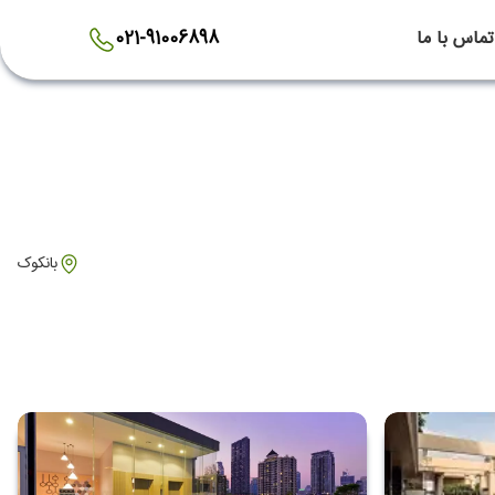
تماس با ما
021-91006898
بانکوک