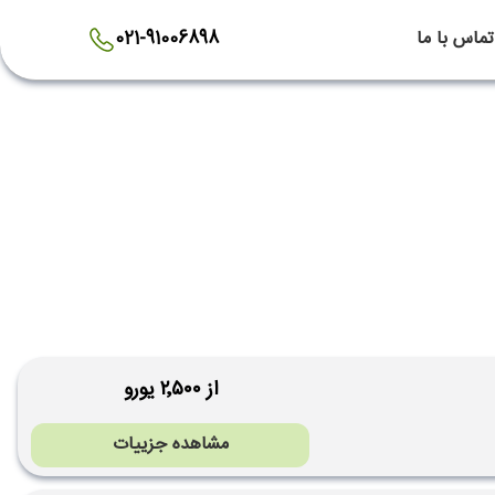
تماس با ما
021-91006898
از ۲٬۵۰۰ یورو
مشاهده جزییات