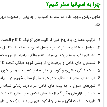
چرا به اسپانیا سفر کنیم؟
دلایل زیادی وجود دارد که سفر به اسپانیا را به یکی از محبوب ترین
کند:
1.
ترکیب معماری و تاریخ غنی: از کلیساهای گوتیک تا کاخ الحمرا، 
2.
سواحل درخشان مدیترانه: در سواحل ایبیزا، ماربیا یا کاستا دل س
3.
غذاهای لذیذ و متنوع: با چشیدن طعم واقعی پائیا، تاپاس و د
4.
فستیوال های خاص و پرهیجان: از جشن گوجه فرنگی گرفته تا کارن
5.
سبک زندگی پرانرژی و گرم: در سفر به این کشور با مردمی خون گ
6.
آب وهوای متنوع و مطلوب: در هر فصل از سال، شهری در اسپانیا 
7.
شهرهای متنوع با جذابیت های خاص: در مادرید زندگی شبانه را ت
8.
خرید و بازارهای رنگارنگ: از برندهای لوکس بین المللی تا باز
9.
طبیعت شگفت انگیز و متنوع: از کوه های پیرنه تا پارک های طبی