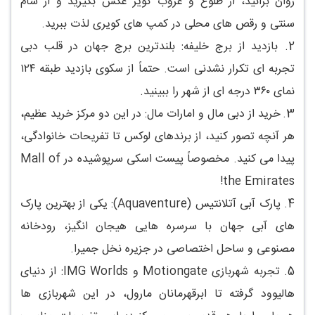
روان برانید، از طلوع و غروب کویر عکس بگیرید و از شام
سنتی و رقص های محلی در کمپ های کویری لذت ببرید.
2.
بازدید از برج خلیفه: بلندترین برج جهان در قلب دبی
تجربه ای تکرار نشدنی است. حتماً از سکوی بازدید طبقه ۱۲۴
نمای ۳۶۰ درجه ای از شهر را ببینید.
3.
خرید از دبی مال و امارات مال: در این دو مرکز خرید عظیم،
هر آنچه تصور کنید، از برندهای لوکس تا تفریحات خانوادگی،
پیدا می کنید. مخصوصاً پیست اسکی سرپوشیده در Mall of
the Emirates!
4.
پارک آبی آتلانتیس (Aquaventure): یکی از بهترین پارک
های آبی جهان با سرسره هایی هیجان انگیز، رودخانه
مصنوعی و ساحل اختصاصی در جزیره نخل جمیرا.
5.
تجربه شهربازی Motiongate و IMG Worlds: از دنیای
هالیوود گرفته تا ابرقهرمانان مارول، در این شهربازی ها