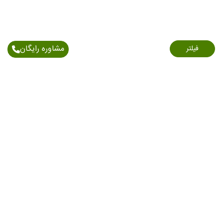
مشاوره رایگان
فیلتر
اطلاعات تماس
آدرس: خیابان اندرزگو - نبش بلوار کاوه - پلاک 150/1 -
طبقه 6
021-91006898
09903712541