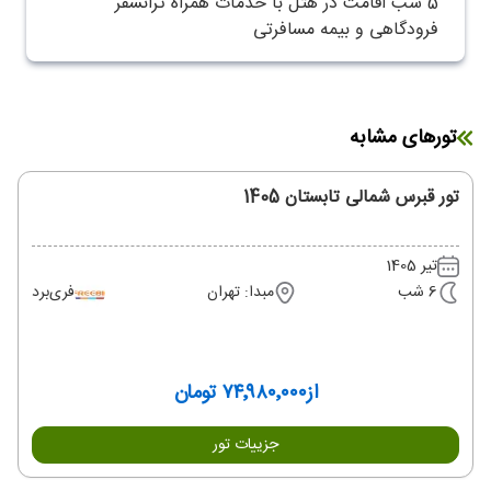
5 شب اقامت در هتل با خدمات همراه ترانسفر
فرودگاهی و بیمه مسافرتی
تورهای مشابه
تور قبرس شمالی تابستان 1405
تیر 1405
6 شب
مبدا: تهران
فری‌برد
از
۷۴٬۹۸۰٬۰۰۰ تومان
جزییات تور