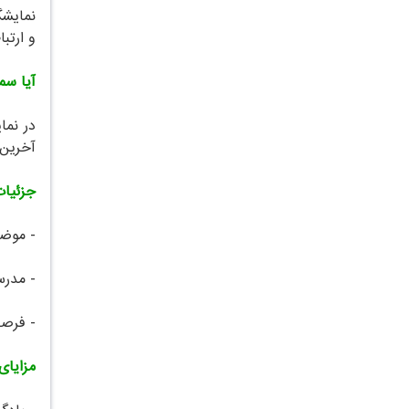
نمایشگ
و ارتب
آیا سم
در نما
آخرین 
جزئیات
- موضو
- مدرس
- فرصت
مزایای