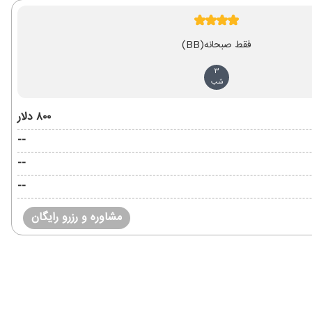
فقط صبحانه
(BB)
3
شب
۸۰۰ دلار
--
--
--
مشاوره و رزرو رایگان