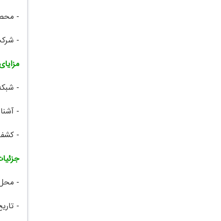
- محصو
- شرکت
مزایای
- شبکه
- آشنا
- کشف 
جزئیات
- محل 
- تاری