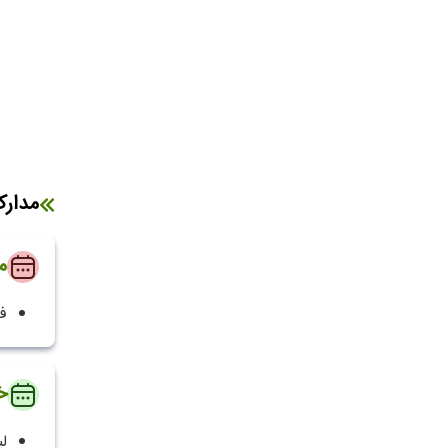
مدار
م
ف
خ
لی