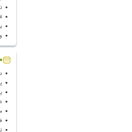
ت
ا
ب
و
م
دو 
پ
پا
ض
م
ف
ت