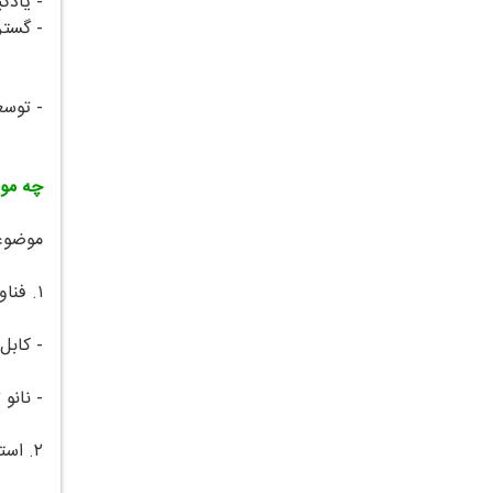
- یادگ
- گستر
- توسع
چه موض
موضوعا
۱. فناوری‌های نوین
- کابل
- نانو 
۲. استانداردها و مقررات