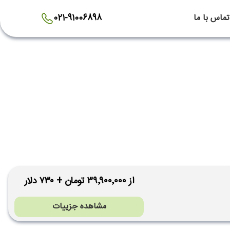
تماس با ما
021-91006898
از ۳۹٬۹۰۰٬۰۰۰ تومان + ۷۳۰ دلار
مشاهده جزییات