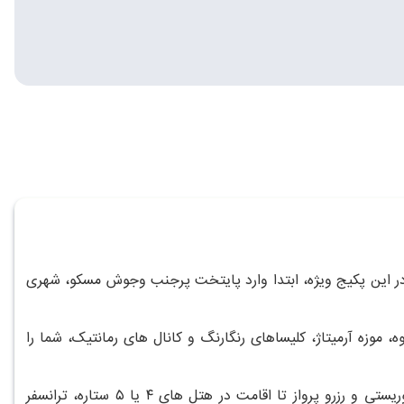
در این پکیج ویژه، ابتدا وارد پایتخت پرجنب وجوش مسکو، شهری
 موزه آرمیتاژ، کلیساهای رنگارنگ و کانال های رمانتیک، شما را
آژانس مسافرتی مسیر سبز با ارائه بهترین قیمت تور ترکیبی روسیه شامل مسکو و سنت پترزبورگ، تمامی خدمات لازم، از اخذ ویزای توریستی و رزرو پرواز تا اقامت در هتل های ۴ یا ۵ ستاره، ترانسفر