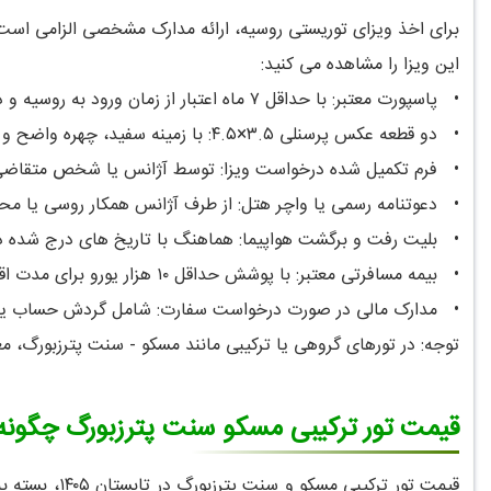
برای اخذ ویزای توریستی روسیه، ارائه مدارک مشخصی الزامی است ک
این ویزا را مشاهده می کنید:
•
پاسپورت معتبر: با حداقل ۷ ماه اعتبار از زمان ورود به روسیه و دو صفحه خالی
•
دو قطعه عکس پرسنلی ۳.۵×۴.۵: با زمینه سفید، چهره واضح و بدون عینک (مربوط به ۶ ماه اخیر)
•
فرم تکمیل شده درخواست ویزا: توسط آژانس یا شخص متقاض
•
دعوتنامه رسمی یا واچر هتل: از طرف آژانس همکار روسی یا مح
•
بلیت رفت و برگشت هواپیما: هماهنگ با تاریخ های درج شده د
•
بیمه مسافرتی معتبر: با پوشش حداقل ۱۰ هزار یورو برای مدت اقامت در روسیه
•
مدارک مالی در صورت درخواست سفارت: شامل گردش حساب یا ن
توجه: در تورهای گروهی یا ترکیبی مانند مسکو - سنت پترزبورگ، 
قیمت تور ترکیبی مسکو سنت پترزبورگ چگون