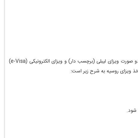
برای رزرو تور ترکیبی مسکو سنت پترزبورگ، دریافت ویزای توریستی روسیه برای مسافران ایرانی الزامی است. در حال حاضر این ویزا به دو صورت ویزای لیبلی (برچسب دار) و ویزای الکترونیکی (e-Visa)
خذ ویزای روسیه به شرح زیر است:
 شود.