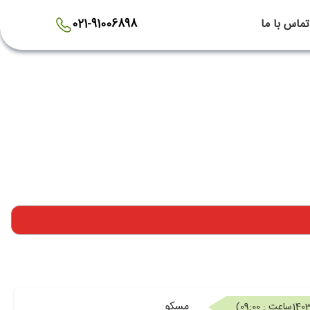
تماس با ما
021-91006898
مسکو
ساعت : 09:00
)