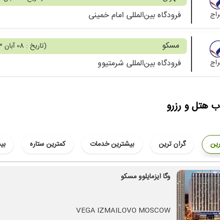
راج
فرودگاه بین‌المللی امام خمینی
مسکو
(
تاریخ : 08 آبان 1403
راج
فرودگاه بین‌المللی شرمتیوو
ب هتل و رزرو
رین
گران ترین
بیشترین خدمات
کمترین ستاره
بی
وگا ایزمایلوو مسکو
VEGA IZMAILOVO MOSCOW