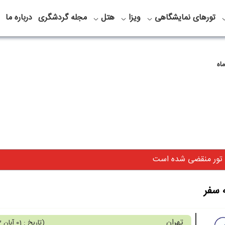
تورهای نمایشگاهی
ویزا
هتل
مجله گردشگری
درباره ما
اه
 تور منقضی شده است
ه سفر
تهران
(
تاریخ : 01 آبان 1403