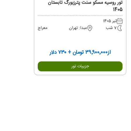
تور روسیه مسکو سنت پترزبورگ تابستان
1405
تیر 1405
7 شب
مبدا: تهران
معراج
از
۳۹٬۹۰۰٬۰۰۰ تومان + ۷۳۰ دلار
جزییات تور