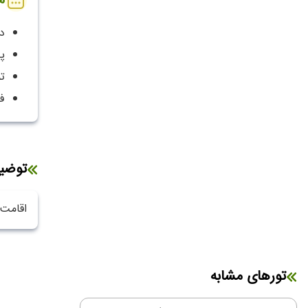
م
دو 
پا
ت
ف
توضی
اقامت 
تورهای مشابه