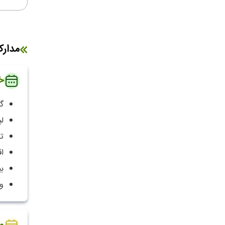
مدار
خ
گ
لی
ت
ا
ب
و