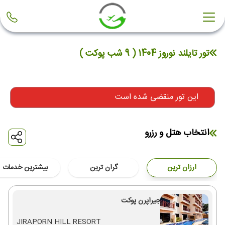
تور تایلند نوروز 1404 ( 9 شب پوکت )
این تور منقضی شده است
انتخاب هتل و رزرو
ارزان ترین
گران ترین
بیشترین خدمات
جیراپرن پوکت
JIRAPORN HILL RESORT