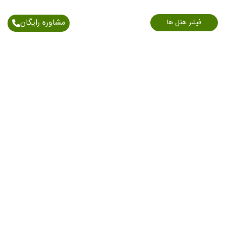
مشاوره رایگان
فیلتر هتل ها
اطلاعات تماس
آدرس: خیابان اندرزگو - نبش بلوار کاوه - پلاک 150/1 -
طبقه 6
021-91006898
09903712541
09203196156
09120217819