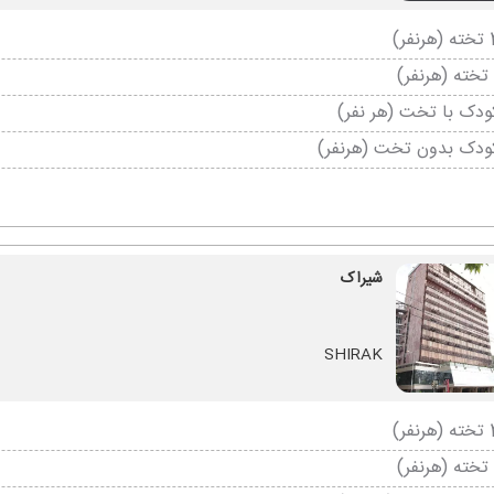
دک با تخت (هر نفر)
ودک بدون تخت (هرنفر)
شیراک
SHIRAK