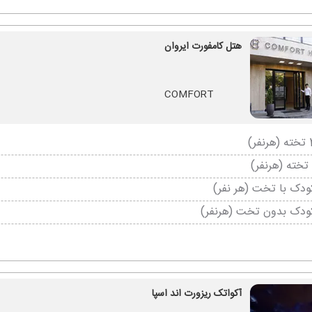
هتل کامفورت ایروان
COMFORT
دک با تخت (هر نفر)
ودک بدون تخت (هرنفر)
آکواتک ریزورت اند اسپا