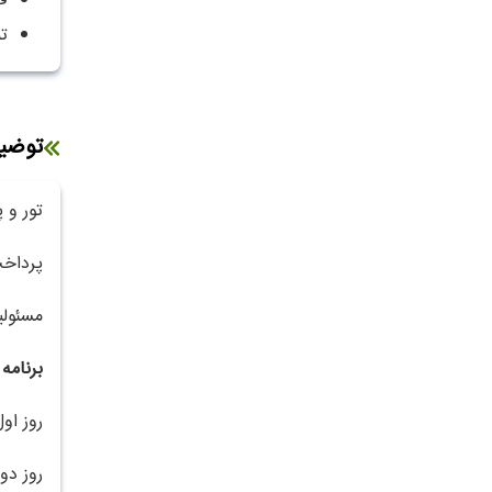
ف
ت
توضی
تور و 
پرداخت 70% مبلغ تور در زمان ثبت نام 
مسئولی
برنامه
روز اول
روز دو