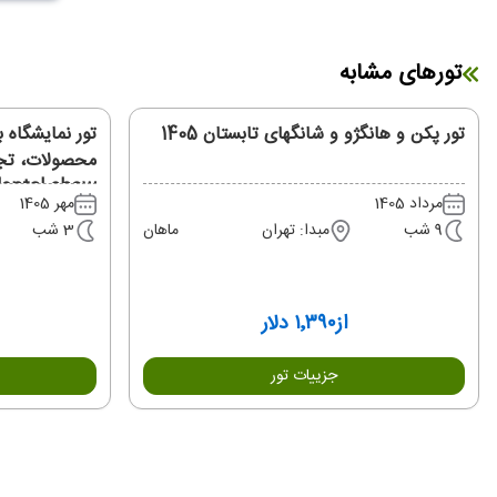
تورهای مشابه
تور پکن و هانگژو و شانگهای تابستان 1405
تور نمایشگاه ب
محصولات، تجه
dental show
مرداد 1405
مهر 1405
9 شب
مبدا: تهران
ماهان
3 شب
از
۱٬۳۹۰ دلار
جزییات تور