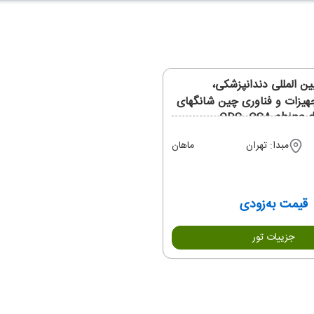
ین المللی دندانپزشکی،
یزات و فناوری چین شانگهای
CDS، CSA china 
مبدا: تهران
ماهان
قیمت به‌زودی
جزییات تور