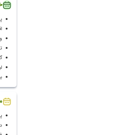
خ
پ
ا
و
ت
گ
لی
ب
م
پا
دو 