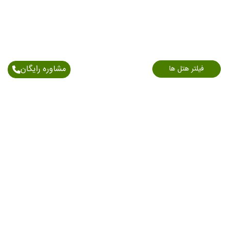
مشاوره رایگان
فیلتر هتل ها
اطلاعات تماس
آدرس: خیابان اندرزگو - نبش بلوار کاوه - پلاک 150/1 -
طبقه 6