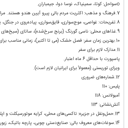
oسواحل: کوتا، سمینیاک، نوسا دوا، جیمباران.
7.فرهنگ و مذهب: اکثریت مردم بالی پیرو آیین هندو هستند. مراسم‌ها و جشنواره‌های فرهنگی مانند «گالونگان» و «نگوراه رای» از جاذبه‌های مهم این جزیره‌اند.
8.تفریحات: غواصی، موج‌سواری، قایق‌سواری، پیاده‌روی در جنگل، یوگا و مدیتیشن.
9.غذاهای محلی: ناسی گورنگ (برنج سرخ‌شده)، ساتای (سیخ‌های گوشت)، ببی گولینگ (خوک کباب‌شده).
10.بهترین زمان سفر: فصل خشک (می تا اکتبر)، زمانی مناسب برای بازدید از سواحل و طبیعت.
11.مدارک لازم برای سفر
پاسپورت با حداقل 6 ماه اعتبار.
ویزای توریستی (معمولاً برای ایرانیان لازم است).
12.شماره‌های ضروری
پلیس: 110
آمبولانس: 118
آتش‌نشانی: 113
13.حمل‌ونقل در جزیره: تاکسی‌های محلی، کرایه موتورسیکلت و اپلیکیشن‌های حمل‌ونقل مانندGrab و Gojek.
14.سوغات‌های معروف بالی: صنایع‌دستی چوبی، پارچه باتیک، زیورآلات نقره، قهوه لوواک (گران‌ترین قهوه جهان).