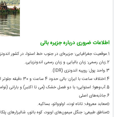
اطلاعات ضروری درباره جزیره بالی
1.موقعیت جغرافیایی: جزیره‌ای در جنوب خط استوا، در کشور اندونزی. این جزیره بین جزایر جاوه در غرب و لومبوک در شرق قرار دارد.
2.زبان رسمی: زبان بالیایی و زبان رسمی اندونزیایی.
3.واحد پول: روپیه اندونزی (IDR).
4.اختلاف ساعت با ایران: بالی حدود 4 ساعت و 30 دقیقه جلوتر از ایران است.
5.آب‌وهوا: استوایی؛ با دو فصل خشک (می تا اکتبر) و بارانی (نوامبر تا آوریل).
6.جاذبه‌های اصلی
oمعابد معروف: تاناه لوت، اولوواتو، بساکیه.
oمناطق طبیعی: جنگل میمون‌های اوبود، کوه باتور، شالیزارهای پلکانی تگالالانگ.