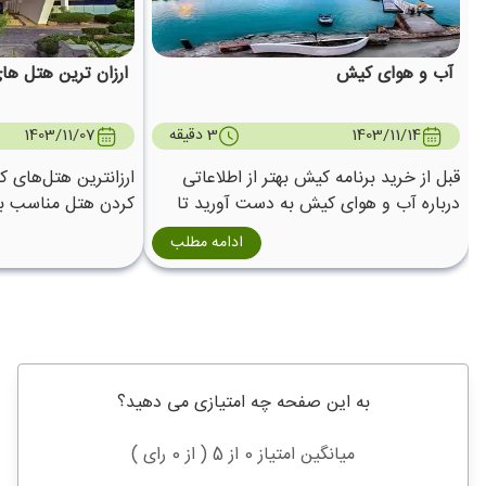
آب و هوای کیش
ارزان ترین هتل‌ ه
1403/11/14
3 دقیقه
1403/11/07
قبل از خرید برنامه کیش بهتر از اطلاعاتی
ارزانترین هتل‌های ک
درباره آب و هوای کیش به دست آورید تا
کردن هتل مناسب با 
بتوانید بهترین زمان را برای سفر به این
دغدغه‌های مهم شما
ادامه مطلب
جزیره جنوبی برگزینید.
به این صفحه چه امتیازی می دهید؟
میانگین امتیاز 0 از 5 ( از 0 رای )