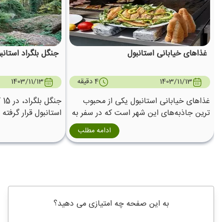
غذاهای خیابانی استانبول
جنگل بلگراد استانب
1403/11/13
4 دقیقه
1403/11/13
غذاهای خیابانی استانبول یکی از محبوب‌
جن
ترین جاذبه‌های این شهر است که در سفر به
استانبول قرار گرفته
استانبول با طعم و عطر دلنشین آنها آشنا می
مناسبی برای فرار از
ادامه مطلب
شوید.
های روزمره سفر اس
به این صفحه چه امتیازی می دهید؟