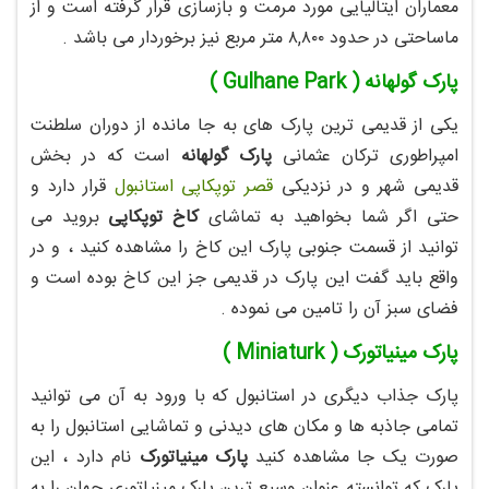
معماران ایتالیایی مورد مرمت و بازسازی قرار گرفته است و از
ماساحتی در حدود ۸,۸۰۰ متر مربع نیز برخوردار می باشد .
پارک گولهانه ( Gulhane Park )
یکی از قدیمی ترین پارک های به جا مانده از دوران سلطنت
امپراطوری ترکان عثمانی
پارک گولهانه
است که در بخش
قدیمی شهر و در نزدیکی
قصر توپکاپی استانبول
قرار دارد و
حتی اگر شما بخواهید به تماشای
کاخ توپکاپی
بروید می
توانید از قسمت جنوبی پارک این کاخ را مشاهده کنید ، و در
واقع باید گفت این پارک در قدیمی جز این کاخ بوده است و
فضای سبز آن را تامین می نموده .
پارک مینیاتورک ( Miniaturk )
پارک جذاب دیگری در استانبول که با ورود به آن می توانید
تمامی جاذبه ها و مکان های دیدنی و تماشایی استانبول را به
صورت یک جا مشاهده کنید
پارک مینیاتورک
نام دارد ، این
پارک که توانسته عنوان وسیع ترین پارک مینیاتوری جهان را به