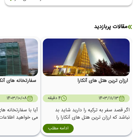
مقالات پربازدید
ارزان ترین هتل های آنکارا
سفارتخانه های آنکا
1403/11/13
4 دقیقه
1403/10/08
اگر قصد سفر به ترکیه را دارید شاید بد
آیا با سفارتخانه ها
نباشد که ارزان ترین هتل های آنکارا را
می خواهید اطلاعا
بشناسید تا مناسب با بودجه‌ تان در سفر از
سفارتخانه های آنکار
ادامه مطلب
مسافرت خود لذت ببرید.
باشید.