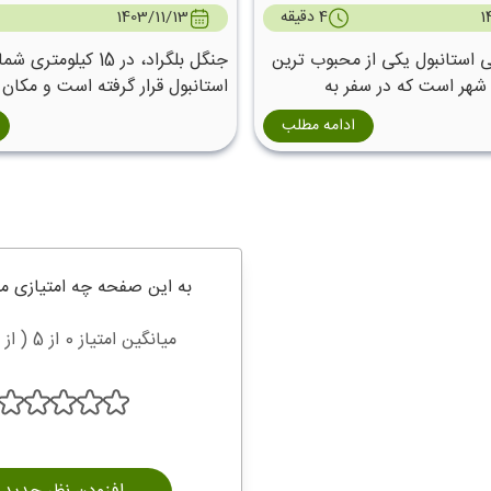
1
4 دقیقه
1403/11/13
 استانبول یکی از محبوب‌ ترین
جنگل بلگراد، در 15 کیلومت
 شهر است که در سفر به
استانبول قرار گرفته است و مکان 
م و عطر دلنشین آنها آشنا می
برای فرار از شلوغی‌ ها و خستگی‌ 
ادامه مطلب
سفر است .
به این صفحه چه امتیازی م
میانگین امتیاز 0 از 5 ( از 0 رای )