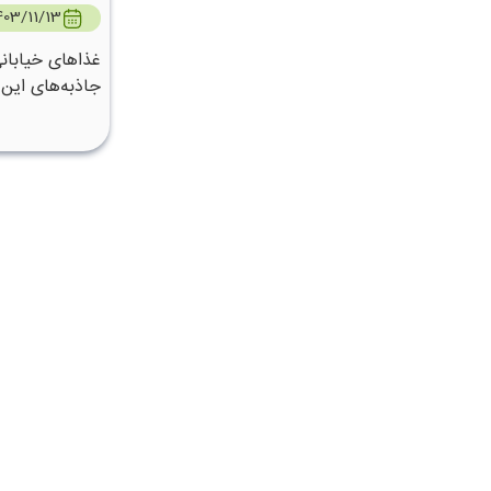
403/11/13
غذاهای خیابانی
جاذبه‌های این
استانبول با طع
شوید.