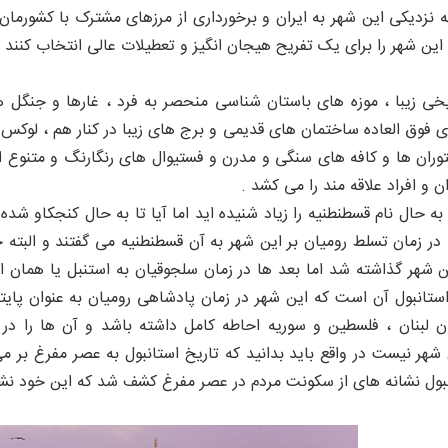
 نزدیکی این شهر به ایران و برخورداری از مرزهای مشترک با کشورما
 این شهر را برای یک تفریح هیجان انگیز و تعطیلات عالی انتخاب کنند 
یخی زیبا ، موزه های باستان شناسی منحصر به فرد ، غارها و جنگل ه
یری فوق العاده ساختمان های قدیمی و برج های زیبا در کنار هم ، لوک
وران ها و کافه های سنگی و مدرن و فستیوال های رنگارنگ و متنوع از
ن و افراد علاقه مند را می کشد .
 به حال نام قسطنطنیه را زیاد شنیده اید اما آیا تا به حال کنجکاو ش
ر زمان تسلط رومیان بر این شهر به آن قسطنطنیه می گفتند و البته ج
ن شهر گذاشته شد اما بعد ها در زمان سلجوقیان به استنبل یا همان ا
 استانبول آن است که این شهر در زمان پادشاهی رومیان به عنوان پ
لبنان ، فلسطین و سوریه احاطه کامل داشته باشد و آن ها را در سیط
ر نیست در واقع باید بدانید که تاریخ استانبول به عصر مفرغ بر م
نبول نشانه های از سکونت مردم در عصر مفرغ کشف شد که این خود نش