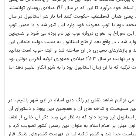
بیزانتیوم می باشد اما در چند سال بعد داریوش بزرگ به این شهر وارد شد و آن را در تسلط خود درآورد تا این که در سال 196 میلادی رومیان توانستند
دید یعنی همان قسطنطنیه حکومت کنند اما باز هم استانبول در سال
ت و سلطان محمد دوم با توپ معروف خود وارد این شهر شد و با همین توپ
ز این سوراخ به عنوان دروازه توپ نیز نام برده می شود و همچنین
رد شد ، در واقع بعد از فتح استانبول به دست دولت عثمانی این
 و بازهارهای بسیاری در آن ساخته شد و البته خوب است بدانید
که این دولت تنها حکومتی است که توانست بر این شهر به مدت طولانی حکومت کند و در نهایت در سال 1923 میلادی جمهوری ترکیه آخرین دولتی بود
کیه که تا آن زمان استانبول بود را به شهر آنکارا تغییر دهد اما
ما می توانیم شاهد نقش پر رنگ دین اسلام در این شهر باشیم ، در
ز دین مسیحیت و شاخه های آن و همچنین دین یهود و دستوران آن
ستانوبل نیز وجود دارد که به نظر می رسد ذکر آن خالی از لطف
دی دولت جمهوری ترکیه یک قانون مبنی بر اعلام اسلام به عنوان دین رسمی کشور تصویب کرد و
وی می کردند تا این که در سال 1928 میلادی دین از سیاست جدا شد و کشور ترکیه نیز در فهرست کشورهای لائیک قرار