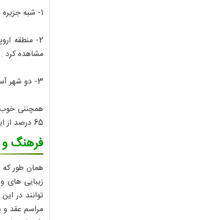
1- شبه جزیره باستانی و کهن استانبول که بخش قدیمی این شهر و همچنین سواحل شمالی شاخ طلایی را در بر می گیرد .
2- منطقه ار
مشاهده کرد .
3- دو شهر آسیای اوسکودر ، کادیکوی که توانسته یک سوم جمعیت استانبول و همچنین مراکز خرید لوکس را در خود جای دهند .
65 درصد از این جمعیت در قسمت اروپایی و 35 درصد باقی مانده آن در بخش آسیایی قرار گرفته اند .
فرهنگ و آ
همان طور که گ
زیبایی های و
توانند در ای
مراسم عقد و 