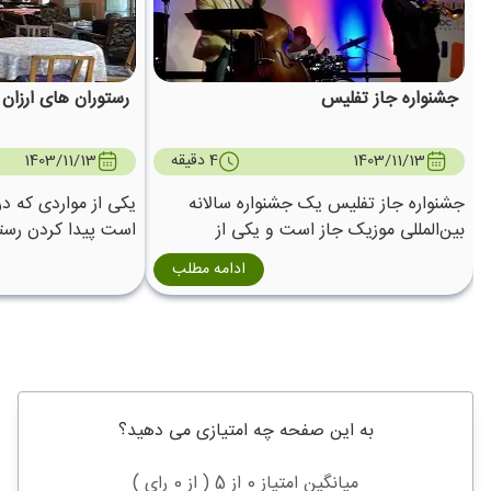
جشنواره جاز تفلیس
رستوران های ارزان
1403/11/13
4 دقیقه
1403/11/13
جشنواره جاز تفلیس یک جشنواره سالانه
یکی از مواردی که د
بین‌المللی موزیک جاز است و یکی از
است پیدا کردن رستو
پرطرفدارترین فستیوال‌های دنیا در کنار
است چرا که این شه
ادامه مطلب
فستیوال‌های جهانی محبوب دیگر است .
برای بازدید از گرج
به این صفحه چه امتیازی می دهید؟
میانگین امتیاز 0 از 5 ( از 0 رای )