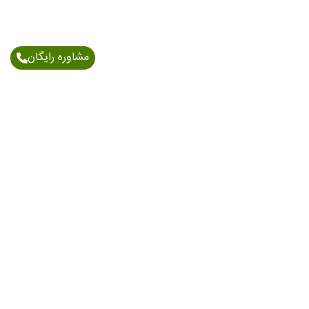
مشاوره رایگان
اطلاعات تماس
آدرس: خیابان اندرزگو - نبش بلوار کاوه - پلاک 150/1 -
طبقه 6
021-91006898
09903712541