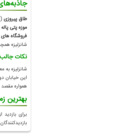
جاذبه‌های
طاق پیروزی
(Arc de Triomphe): یکی از نمادهای اصلی همین خیابان است که در انتهای غربی شانزلیزه قرار دارد.
موزه پتی پاله و
فروشگاه‌ های
شانزلیزه همچن
نکات جالب د
شانزلیزه به مع
این خیابان دو
همواره مقصد گ
بهترین زما
برای بازدید 
بازدیدکنندگان