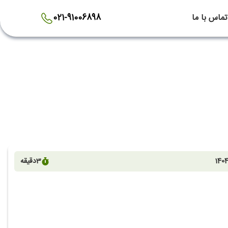
تماس با ما
021-91006898
1404
3
دقیقه