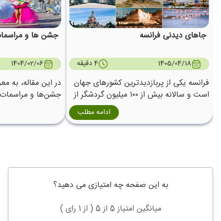
جاهای دیدنی فرانسه
جشن ها و مراسمات
1405/04/18
4 دقیقه
1404/02/06
فرانسه یکی از پربازدیدترین کشورهای جهان
در این مقاله، به مع
است و سالانه بیش از ۱۰۰ میلیون گردشگر از
جشن‌ها و مراسمات ف
جاذبه‌های تاریخی، فرهنگی و طبیعی آن
برای سفر بعدی خود ب
ادامه مطلب
بازدید می‌کنند. این کشور با داشتن شهرهای
تاریخی، موزه‌های مشهور، کاخ‌های سلطنتی،
روستاهای زیبا، سواحل مدیترانه،
رشته‌کوه‌های آلپ و آثار ثبت‌شده در میراث
جهانی یونسکو، مقصدی ایده‌آل برای هر نوع
سلیقه‌ای محسوب می‌شود.
به این صفحه چه امتیازی می دهید؟
میانگین امتیاز 5 از 5 ( از 1 رای )