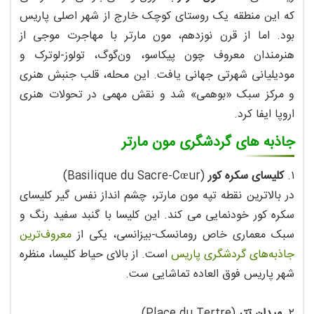
که این منطقه یک روستای کوچک خارج از شهر اصلی پاریس
بود. اما از قرن نوزدهم، مون‌ مارتر با مهاجرت موجی از
هنرمندان معروف چون پیکاسو، ون‌گوگ، تولوز-لوترک و
مودیلیانی شهرتی جهانی یافت. این محله، قلب جنبش هنری
و مرکز سبک «بوهمی» شد و نقش مهمی در تحولات هنری
اروپا ایفا کرد.
جاذبه‌ های گردشگری مون‌ مارتر
۱.
کلیسای سکره کور
(Basilique du Sacre-Cœur)
در بالاترین نقطه تپه مون‌ مارتر، چشم‌ انداز نفس‌ گیر کلیسای
سکره کور خودنمایی می‌ کند. این کلیسا با گنبد سفید رنگ و
سبک معماری خاص رومانسک-بیزانسی، یکی از
معروف‌ترین
جاذبه‌های گردشگری پاریس
است. از بالای حیاط کلیسا، منظره
شهر پاریس فوق‌ العاده تماشایی‌ ست.
۲.
میدان تِتِر
(Place du Tertre)