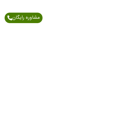
مشاوره رایگان
اطلاعات تماس
آدرس: خیابان اندرزگو - نبش بلوار کاوه - پلاک 150/1 -
طبقه 6
021-91006898
09903712541
09203196156