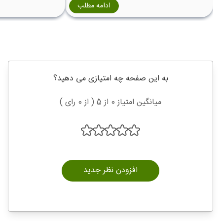
جامع، هزینه سفر، اقامت، غذا، حمل‌ونقل،
تاریخ فرانسه یکی از
ادامه مطلب
شرایط ویزای شنگن و بهترین کشورهای ارزان
پرفرازونشیب‌ترین و 
حوزه شنگن را بررسی کرده‌ایم.
جهان است. سرزمینی
امپراتوری روم بود،
شارلمانی شد، انقلابی
امپراتوری ناپلئون ر
پشت سر گذاشت و امر
به این صفحه چه امتیازی می دهید؟
قدرتمندترین کشوره
در فرهنگ، سیاست و
میانگین امتیاز 0 از 5 ( از 0 رای )
می‌کند. اگر قصد خرید
آشنایی با تاریخ فرا
را چند برابر می‌کند
خیابان‌های پاریس، 
کاخ باشکوه برایتان 
داشت.
افزودن نظر جدید