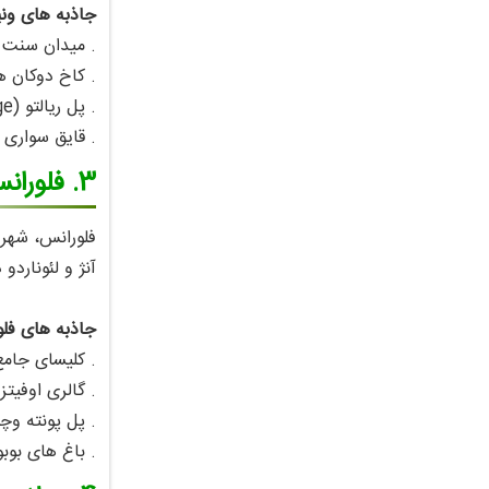
جاذبه‌ های ونی
. میدان سنت مارک (Square
. کاخ دوکان‌ ها (’s Palace
. پل ریالتو (Rialto Bridge)
. قایق‌ سواری 
3. فلورانس (Florence)
فلورانس، شهری
آنژ و لئوناردو
جاذبه‌ های فل
. کلیسای جامع فلورانس (edral
. گالری اوفیتزی (Uffizi Gallery): موزه‌ ای با شاهکارهای 
. پل پونته وچیو ( Vecchio
. باغ‌ های بوبولی (Gardens