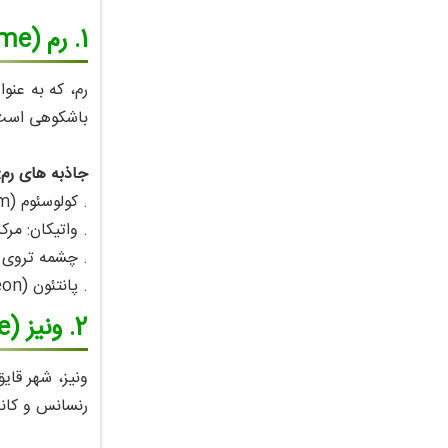
1. رم (Rome)
رم، که به‌ عن
باشکوهی است ک
جاذبه‌ های رم:
. کولوسئوم (Colosseum): آمفی‌ تئاتر باشکوه روم باستان.
. واتیکان: مر
. چشمه تروی (Trevi Fountain): یکی از نمادهای معرو
. پانتئون (Pantheon): معبد تاریخی با گنبدی تحسین‌برانگیز.
2. ونیز (Venice)
ونیز، شهر قای
رنسانس و کانا