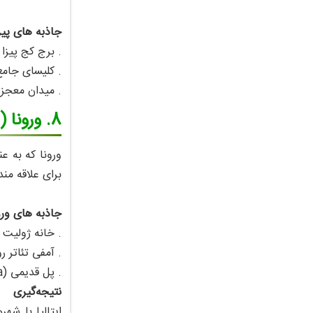
جاذبه‌ های پیزا
. برج کج پیزا (aning Tower of Pisa
. کلیسای جامع 
. میدان معجزه‌ها (i Miracoli
8. ورونا (Verona)
ورونا که به‌ 
برای علاقه‌ من
جاذبه‌ های ورو
. خانه ژولیت (uliet’s House
. آمفی‌ تئاتر ر
. پل قدیمی (Ponte Pietra)
نتیجه‌گیری
ایتالیا با شه