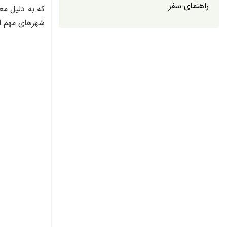
راهنمای سفر
3. فلورانس (Florence) مهد رنسانس اروپا و هنرهای زیبا
که به‌ دلیل م
4. میلان (Milan) مرکز مد و طراحی جهان
شهرهای مهم ایت
6. سیه‌نا (Siena) شهری با معماری قرون وسطایی
7. پیزا (Pisa) خانه برج کج مشهور دنیا
8. ورونا (Verona) شهر عشق و رومئو و ژولیت