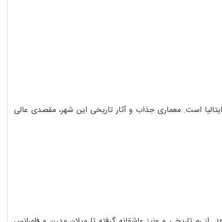
ایتالیا است. معماری جذاب و آثار تاریخی این شهر، مقصدی عالی
هد. از رم تاریخی و ونیز عاشقانه گرفته تا میلان مدرن و فلورانس