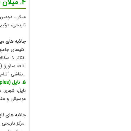
4. میلان (Milan)
میلان، دومین 
تاریخی، ترکیبی
جاذبه‌ های میل
.کلیسای جامع میلان (Milan Cathedral
.تئاتر لا اسکالا ( Scala
.قلعه سفورزا (Sforzesco Castle)
. نقاشی “شام آ
5. ناپل (Naples)
ناپل، شهری در
موسیقی و هنر
جاذبه‌ های ناپ
.مرکز تاریخی 