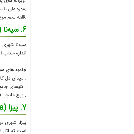
.ویرانه‌ های پ
.موزه ملی باس
.قلعه تخم‌ مرغ (el dell’Ovo
6. سیه‌نا (Siena)
سیه‌نا شهری د
اندازه جذاب 
جاذبه‌ های سیه‌
. میدان دل کامپو (el Campo
. کلیسای جامع سیه‌نا (l
. برج مانجیا (Torre del Mangia
7. پیزا (Pisa)
پیزا، شهری د
است که آثار ت