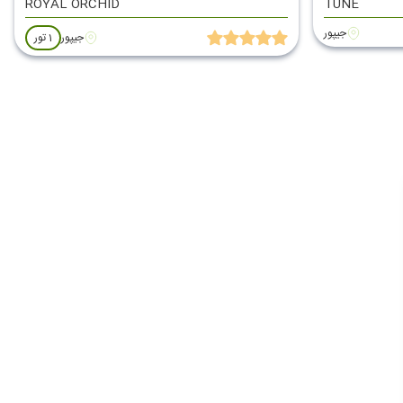
ROYAL ORCHID
TUNE
جیپور
جیپور
1 تور