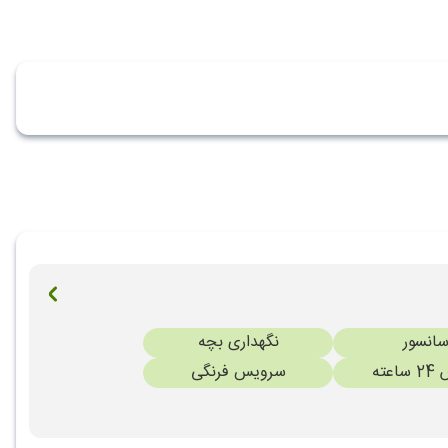
سانسور
نگهداری بچه
عته
سرویس فرنگی