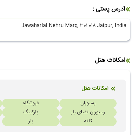
آدرس پستی :
Jawaharlal Nehru Marg, 302018 Jaipur, India
امکانات هتل
امکانات هتل
رستوران
فروشگاه
رستوران فضای باز
پارکینگ
کافه
بار