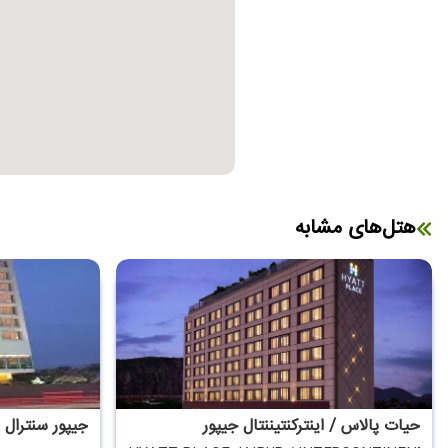
هتل‌های مشابه
حیات پالاس / اینترکنتیننتال جیپور
جیپور سنترال