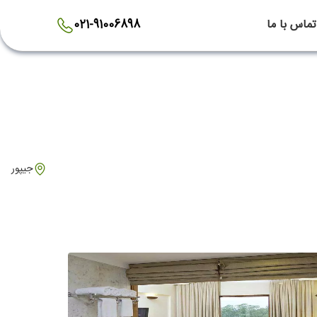
تماس با ما
021-91006898
جیپور