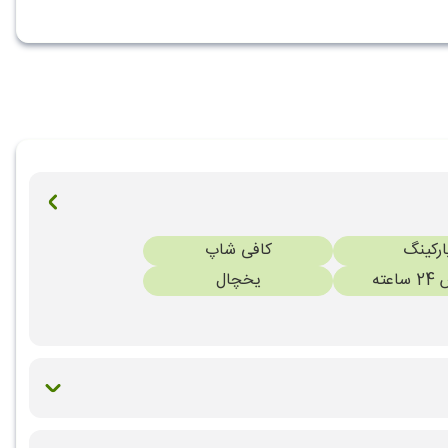
ارکینگ
کافی شاپ
عته
یخچال