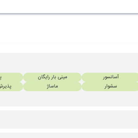
آسانسور
مینی بار رایگان
پ
سشوار
ماساژ
پذیرش 24 سا
تنیس