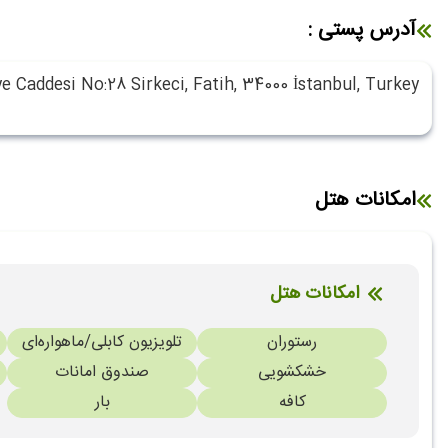
آدرس پستی :
e Caddesi No:28 Sirkeci, Fatih, 34000 İstanbul, Turkey
امکانات هتل
امکانات هتل
رستوران
تلویزیون کابلی/ماهواره‌ای
خشکشویی
صندوق امانات
کافه
بار