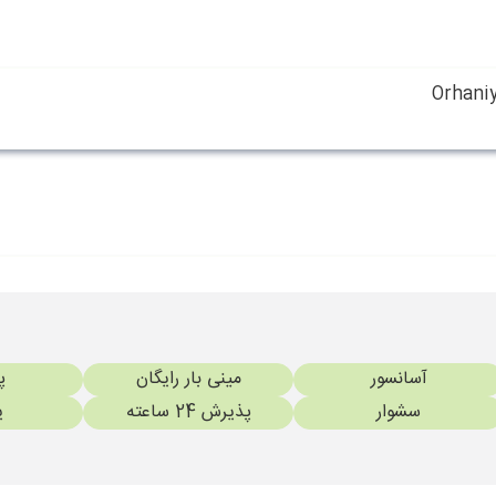
Orhaniy
آسانسور
مینی بار رایگان
پ
سشوار
پذیرش 24 ساعته
ی