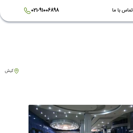
تماس با ما
021-91006898
کیش