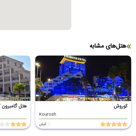
هتل‌های مشابه
کوروش
هتل گامبرون
Kourosh
کیش