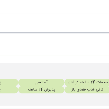
خدمات 24 ساعته در اتاق
آسانسور
پ
کافی شاپ فضای باز
پذیرش 24 ساعته
ی