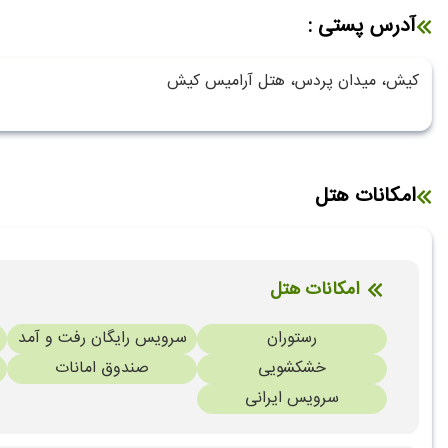
آدرس پستی :
کیش، میدان پردس، هتل آرامیس کیش
امکانات هتل
امکانات هتل
رستوران
سرویس رایگان رفت و آمد
خشکشویی
صندوق امانات
سرویس ایرانی