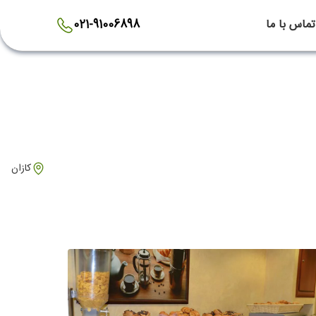
تماس با ما
021-91006898
کازان