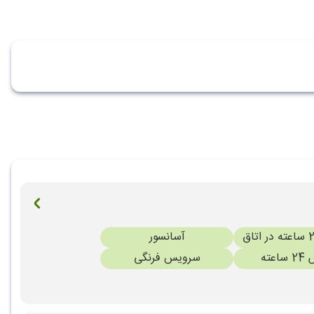
آسانسور
عته
سرویس فرنگی