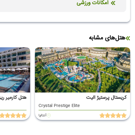
امکانات ورزشی
استخر سرباز
هتل‌های مشابه
کریستال پرستیژ الیت
هتل کارمیر ری
Crystal Prestige Elite
آنتالیا