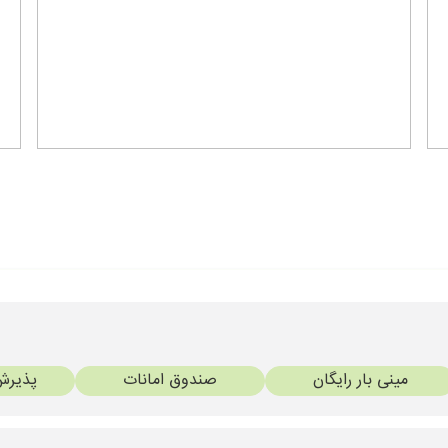
مینی بار رایگان
صندوق امانات
پذیرش 24 سا