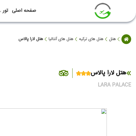
صفحه اصلی
تور
هتل
هتل های ترکیه
هتل های آنتالیا
هتل لارا پالاس
هتل لارا پالاس
LARA PALACE