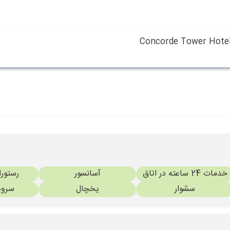
Concorde Tower Hotels
خدمات 24 ساعته در اتاق
آسانسور
رستورا
سشوار
یخچال
سروی