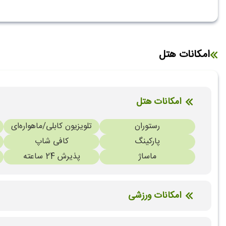
امکانات هتل
امکانات هتل
رستوران
تلویزیون کابلی/ماهواره‌ای
پارکینگ
کافی شاپ
ماساژ
پذیرش 24 ساعته
امکانات ورزشی
استخر سرباز
جکوزی