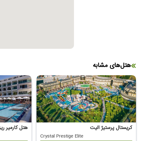
هتل‌های مشابه
کریستال پرستیژ الیت
هتل کارمیر ری
Crystal Prestige Elite