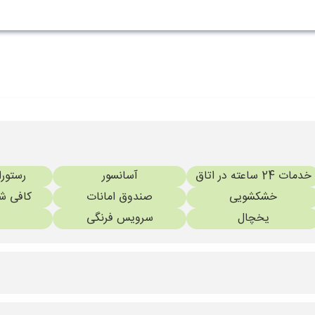
خدمات 24 ساعته در اتاق
آسانسور
رستورا
خشکشویی
صندوق امانات
کافی ش
یخچال
سرویس فرنگی
استخر ویژه کودکان
باشگاه بدنسازی
استخر