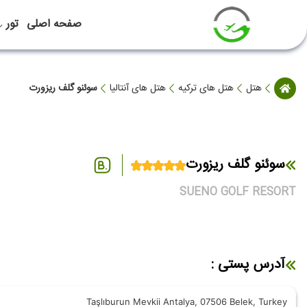
صفحه اصلی
تور
هتل
هتل های ترکیه
هتل های آنتالیا
سوئنو گلف ریزورت
سوئنو گلف ریزورت
SUENO GOLF RESORT
آدرس پستی :
Taşlıburun Mevkii Antalya, 07506 Belek, Turkey