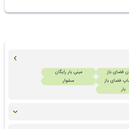
ن فضای باز
مینی بار رایگان
اپ فضای باز
سشوار
بار
 سرپوشیده
تنیس