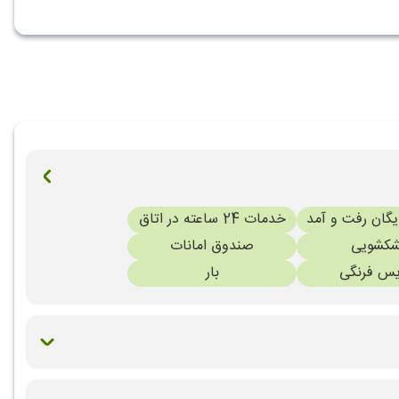
گان رفت و آمد
خدمات 24 ساعته در اتاق
کشویی
صندوق امانات
س فرنگی
بار