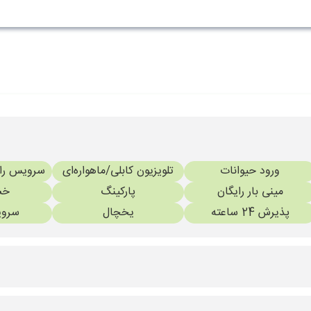
ورود حیوانات
تلویزیون کابلی/ماهواره‌ای
سرویس رای
مینی بار رایگان
پارکینگ
خش
پذیرش 24 ساعته
یخچال
سروی