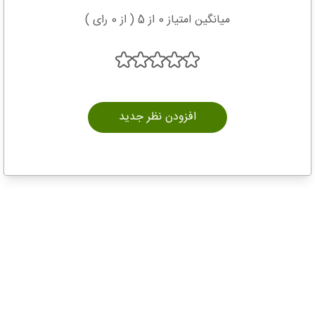
میانگین امتیاز 0 از 5 ( از 0 رای )
افزودن نظر جدید