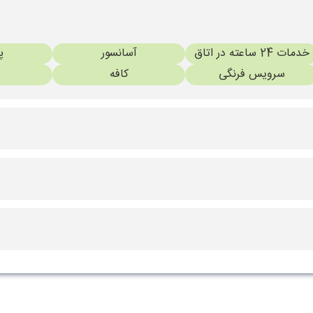
خدمات 24 ساعته در اتاق
آسانسور
پ
سرویس فرنگی
کافه
ها