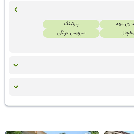
داری بچه
پارکینگ
خچال
سرویس فرنگی