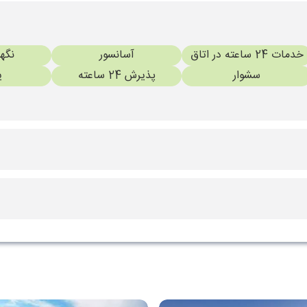
خدمات 24 ساعته در اتاق
آسانسور
نگه
سشوار
پذیرش 24 ساعته
ی
ها