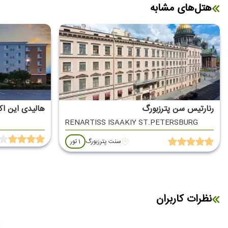
هتل‌های مشابه
رنارتیس سن پترزبورگ
هالیدی این ا
RENARTISS ISAAKIY ST.PETERSBURG
سنت پترزبورگ
1 تور
نظرات کاربران