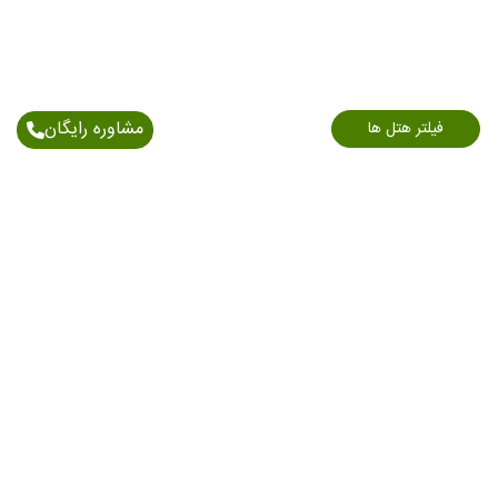
مشاوره رایگان
فیلتر هتل ها
اطلاعات تماس
آدرس: خیابان اندرزگو - نبش بلوار کاوه - پلاک 150/1 -
طبقه 6
021-91006898