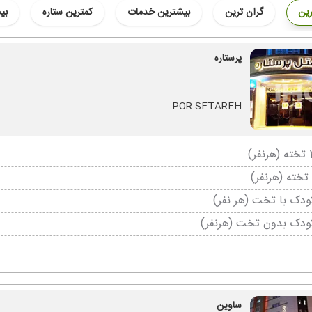
رین
گران ترین
بیشترین خدمات
کمترین ستاره
بی
پرستاره
POR SETAREH
دک با تخت (هر نفر)
ودک بدون تخت (هرنفر)
ساوین