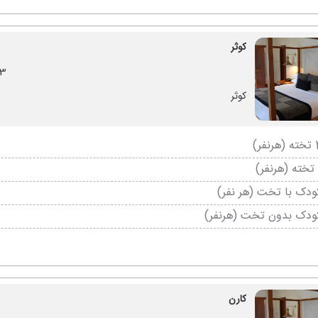
کوثر
3 وعده اصل
کوثر
دک با تخت (هر نفر)
ودک بدون تخت (هرنفر)
کارن