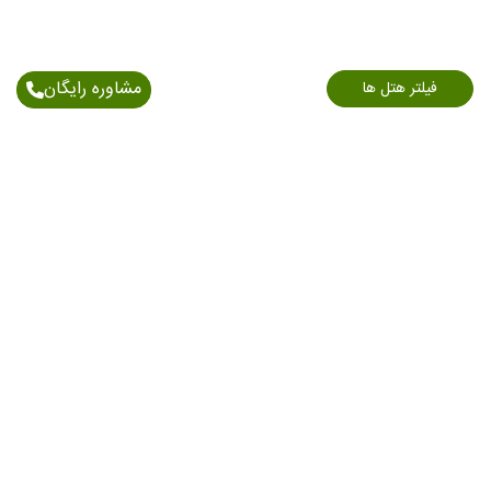
مشاوره رایگان
فیلتر هتل ها
اطلاعات تماس
آدرس: خیابان اندرزگو - نبش بلوار کاوه - پلاک 150/1 -
طبقه 6
021-91006898
09903712541