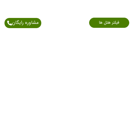
مشاوره رایگان
فیلتر هتل ها
اطلاعات تماس
آدرس: خیابان اندرزگو - نبش بلوار کاوه - پلاک 150/1 -
طبقه 6
021-91006898
09903712541