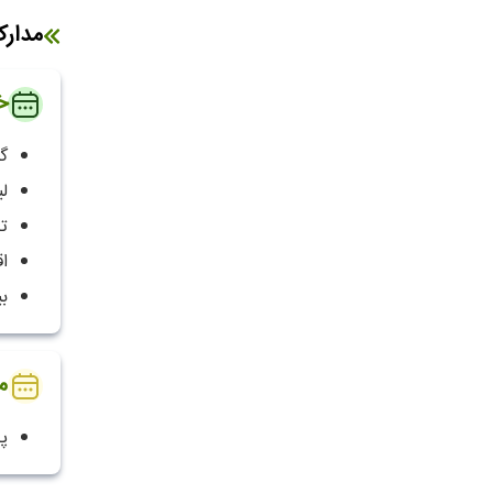
مدار
خ
گ
لی
ت
ا
ب
م
پا