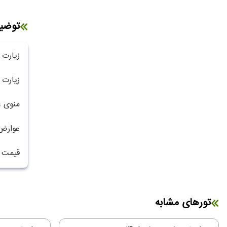
توضی
زیارت 
زیارت 
منوی غ
عوارض 
قیمت نوزاد .000.000
تورهای مشابه