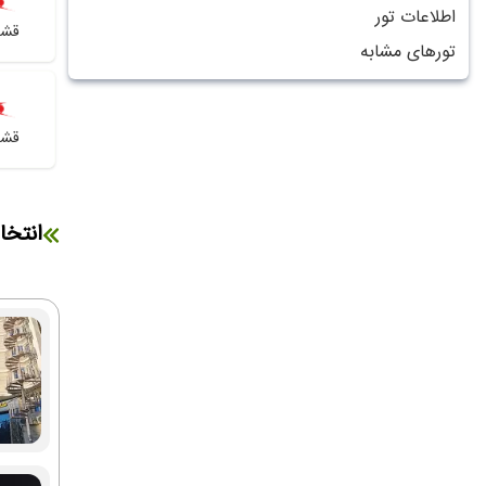
اطلاعات تور
قشم
تورهای مشابه
قشم
انتخا