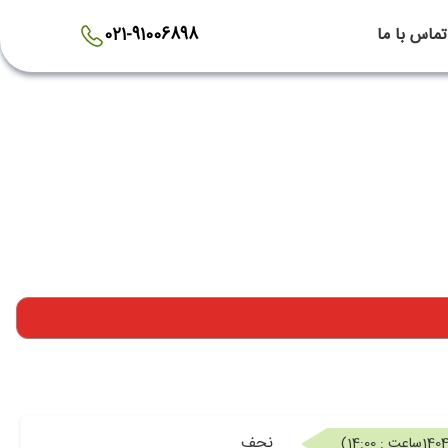
تماس با ما
021-91006898
نجف
ساعت : 14:00
)