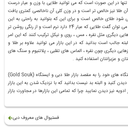
 تنها در این صورت است که می توانید طلایی با وزن و عیار درست
شد آن طلا نیز خالص تر است و در وزن کلی آن ناخالصی کمتری یافت
ی که با عیار 24 در بازار به شما عرضه می شود طلای خالص است و برای این که بتوانید به راحتی به این
موضوع پی ببرید تنها کافی است نرمی طلا را مد نظر قرار دهید ، در واقع به بیان بهتر می توان گفت طلایی که عیار 24 دارد نرم است و از رنگی روشن تر
لزهایی دیگری مثل نقره ، مس ، روی و نیکل ترکیب کنند که این امر
جالب است بدانید که در این بازار می توانید علاوه بر طلا و
زهایی دیگری چون نقره ، الماس های تقلبی ، پلاتنیوم و سنگ های
ان و عزیزانتان استفاده کنید .
همان طور که در ابتدا هم گفته شد اتوبوس های این شهر هر چند دقیقه یک بار ایستگاه های خود را به مقصد بازار طلا دبی و ایستگاه (Gold Souk)
ا دیدن کنید و البته بد نیست بدانید که با نزدیک شدن به این بازار
 ادویه نیز دیدن نمایید چرا که تمامی این بازارها در مجاورت بازار
فستیوال های معروف دبی