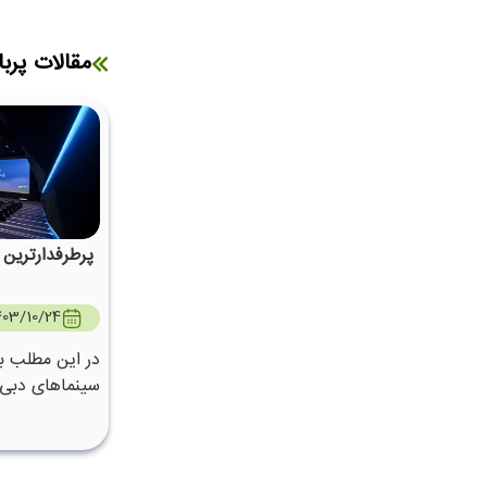
مقالات پربا
پرطرفدارترین
403/10/24
در این مطلب ب
سینماهای دبی 
ایم.