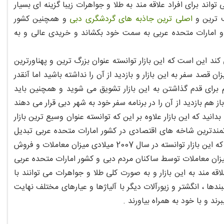
ند برای افراد علاقه مند به طلا و جواهرات زیبا گزینه ای بسیار
ف ترین و
اصلی ترین جاذبه های گردشگری دبی
و همچنین کشور
ن و امارات متحده عربی به سمت خود بکشاند و خریدی عالی و به
د این است که این بازار توانسته عنوان بزرگ ترین و پهناورترین
 قصد سفر به این بازار و بازدید از آن را نداشته باشید اما آنقدر
 برای قدم گذاشتن به این بازار تشویق می شوید و همچنین باید
ز هم بازدید از آن را در برنامه سفر خود به شهر دبی قرار می دهند
ید که این بازار علاوه بر این که توانسته عنوان وسیع ترین بازار
تمندترین شاخه های اقتصادی در کشور امارات متحده عربی تبدیل
شود و اقتصاد و رونق آن را تحت تاثیر خود قرار دهد و و همچنین خوب است بدانید که این بازار توانسته در سال 2007 میلادی میزان معاملات و فروش
ود 23.5 میلیارد دلار برساند که البته 35 درصد از این میزان معاملات توسط ساکنان مردم دبی و کشور امارات متحده عربی
لاقه مند به این بازار و به صورت کلی طلا و جواهرات می توانند با
تبندها ، انگشتر و زیورآلات دیگر با آلیاژها و عیارهای مختلف نهایت
رند و با خود به همراه بیاورند .