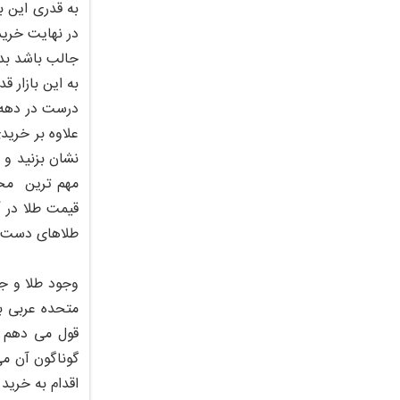
به قدری این ب
در نهایت خریدا
جالب باشد بدا
به این بازار ق
علاوه بر خرید
نشان بزنید و 
مهم ترین محصو
قیمت طلا در آ
طلاهای دست سا
وجود طلا و جو
متحده عربی به
قول می دهم ک
گوناگون آن می 
اقدام به خرید