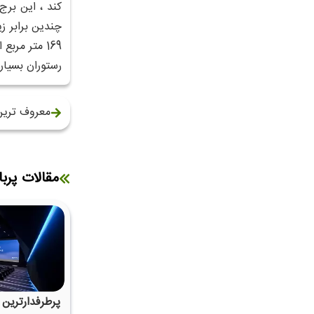
169 متر مر
رستوران بسیار
معروف ترین
مقالات پربا
پرطرفدارترین