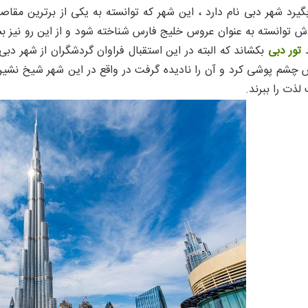
 ( Palm Jumeirah )
بگیرد شهر دبی نام دارد ، این شهر که توانسته به یکی از برترین مق
خانه شیخ سعید آل مکتوم ( Sheikh Saeed Al-Maktoum
 توانسته به عنوان عروس خلیج فارس شناخته شود و از این رو نیز بسیار
د
تور دبی
بکشاند که البته در این استقبال فراوان گردشگران از شهر دب
Dubai Fountai )
چشم پوشی کرد و آن را نادیده گرفت در واقع در این شهر شیخ نشین ا
ی ( Jumeirah Mosque )
لذت را ببرند.
Dubai  )
روی یخ دبی ( Ski Dubai )
 ( burj al arab )