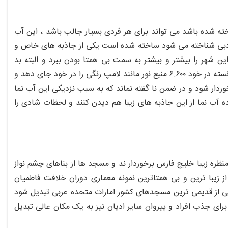
 با اختصاص دادن بودجه ای 218 میلیون دلاری ساخته شده باشد می تواند برای هر فردی بسیار جالب باشد ، این آب
م دبی شناخته می شود ساخته شده است یکی از جاذبه های خاص و
 شهر را بیشتر و بیشتر به سمت بی همتا بودن ببرد و البته بد
نیست بدانید که این آب نمای بی نهایت زیبا دارای 5 دایره متصل به هم است که توانسته در خود ۶.۶۰۰ منبع نور مانند لامپ رنگی را در خود جای دهد و
ین آب نمای بی همتا توانسته از ۲۷۵ متر طول نیز برخوردار شود و در ضمن نا گفته نماند که به سبب نزدیکی این آب نما
ه آب نما از این جاذبه های زیبا هم دیدن کنند و لحظات شادی را
منظره زیبا خلیج فارس برخوردار ند و مسجد ها از بناهای چشم نواز
 زیبا ترین و بی همتاترین نمونه معماری دوران خلافت فاطمیان
ته به یکی از قدیمی ترین مسجدهای کشور امارات متحده عربی تبدیل شود
توانسته برای جذب افراد و پیروان سایر ادیان نیز به یک مکان عالی تبدیل