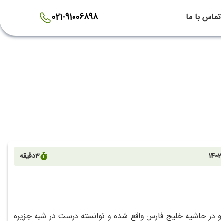
تماس با ما
021-91006898
1403
3
دقیقه
 در حاشیه خلیج فارس واقع شده و توانسته درست در شبه جزیره