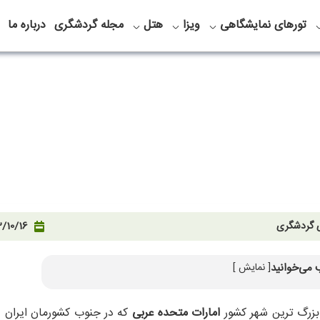
تورهای نمایشگاهی
ویزا
هتل
مجله گردشگری
درباره ما
ی گردشگری
/10/16
 می‌خوانید
[ نمایش ]
 ( Burj Khalifa )
 Bastakiya )
بزرگ ترین شهر کشور
امارات متحده عربی
که در جنوب کشورمان ایران و