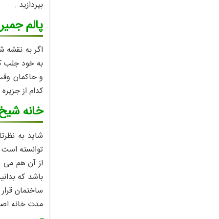
بپردازید .
پالم جمیرا دبی ( h
اگر به نقشه ش
به خود جلب کر
و حاکمان وقت 
کدام از جزیره 
خانه شیخ سعید آل مک
شاید به نظرتا
توانسته است 
از آن هم می ت
باشد که بدانی
مدت خانه اصل