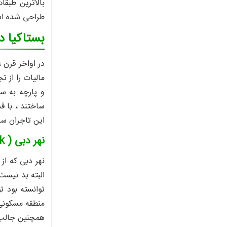
بالاترین طبقا
طراحی شده اس
بستاکیا دبی ( ya
مالیات را از 
و پارچه به س
ساختند ، با ق
این تاجران سا
نهر دبی ( Dubai Creek )
نهر دبی که از 
البته بد نیست
توانسته بود 
منطقه مسکونی 
همچنین جالب ا