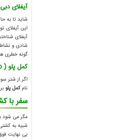
آیفلای دبی ( ly Dubai
شاید تا به حال
این آیفلای تو
آیفلای شناخته
گونه خطری هیچ
کمل پلو ( Camel polo )
اگر از شتر س
نام
کمل پلو
برو
سفر با ک
مگر می شود به
شبیه به کشتی 
بی نهایت فوق 