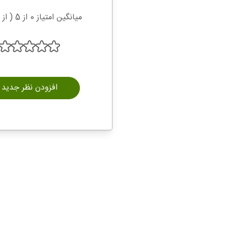
میانگین امتیاز 0 از 5 ( از 0 رای )
افزودن نظر جدید