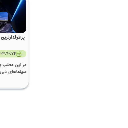
پرطرفدارترین
403/10/24
در این مطلب ب
سینماهای دبی 
ایم.