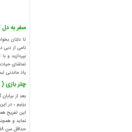
سفر به دل ک
تا دلتان بخوا
نامی از دبی د
بپردازید و با
تماشای حیات و
یاد ماندنی تبد
چتر بازی ( اسکا
بعد از بیابان
بزنیم ، در این
این تفریح هما
نماید و همچنی
حداقل سن 18 سال باشند و در ضمن وزن در نظر گرفته شده برای خانم ها 90 کیلوگرم و برای آقایان 100 کیلوگرم می باشد .