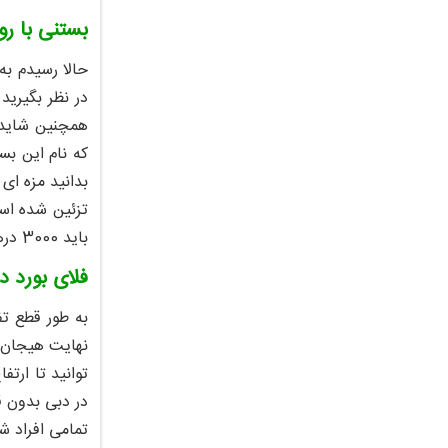
بستنی با ر
حالا رسیدم ب
در نظر بگیرید
همچنین شاید ج
که نام این بس
تزئین شده است
باید 3000 درهم پرداخت کنید .
فلای بورد در دبی ( 
به طور قطع ت
نهایت هیجان ا
تمامی افراد ش