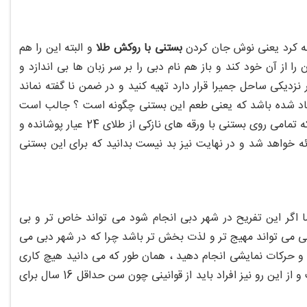
به کرد یعنی نوش جان کردن
بستنی با روکش طلا
و البته این را هم
ا از آن خود کند و باز هم نام دبی را بر سر زبان ها بی اندازد و
زدیکی ساحل جمیرا قرار دارد تهیه کنید و در ضمن نا گفته نماند
ایجاد شده باشد که یعنی طعم این بستنی چگونه است ؟ جالب است
بدانید مزه ای این بستنی ترکیبی است از طعم های وانیل ، زعفران و ترافل ایتالیایی که تمامی روی بستنی با ورقه های نازکی از طلای 24 عیار پوشانده و
ائه خواهد شد و در نهایت نیز بد نیست بدانید که برای این بستنی
 اگر این تفریح در شهر دبی انجام شود می تواند خاص تر و بی
ی می تواند مهیج تر و لذت بخش تر باشد چرا که در شهر دبی می
یرجه بزنید و حرکات نمایشی انجام دهید ، همان طور که می دانید هیچ کاری
در دبی بدون قوانین و مقررات انجام نمی شود و فلای بورد نیز این امر مستثنی نیست و از این رو نیز افراد باید از قوانینی چون سن حداقل 16 سال برای