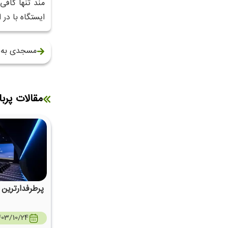
مند تنها کافی
ایستگاه با در 
مسجدی به ن
مقالات پربا
پرطرفدارترین
403/10/24