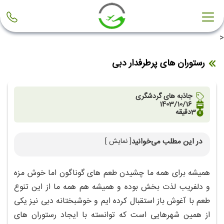
<
رستوران های پرطرفدار دبی
جاذبه های گردشگری
1403/10/16
3
دقیقه
در این مطلب می‌خوانید
[ نمایش ]
رستوران آل ماهارا دبی ( ALMAHARA )
رستوران پای تای دبی ( Pai Thai Restaurant )
همیشه برای همه ما چشیدن طعم های گوناگون اما خوش مزه
رستوران الحمدیه دبی ( AL HADHEERAH )
و دلفریب لذت بخش بوده و همیشه هم همه ما از این تنوع
رستوران تومو دبی ( TOMO )
طعم با آغوش باز استقبال کرده ایم و خوشبختانه دبی نیز یکی
رستوران هنایا دبی ( Hanaaya )
از همین شهرهایی است که توانسته با ایجاد رستوران های