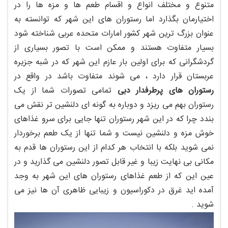
رستوران آلمنصور دبی ( Al Mansour Dhow )
متنوع و مختلف انواع و اقسام طعم ها و مزه ها را در
رستوران لاوراندا دبی ( La Veranda )
اختیارمان بگذارد اما رستوران های این شهر که توانسته به
رستوران بولوار دبی ( Boulvar )
عنوان بزرگ ترین شهر کشور امارات متحده عربی شناخته شود
رستوران بار شیمرز دبی ( Shimmers )
بسیار متفاوت هستند و ممکن است با تصور بسیاری از
رستوران پیرچینک دبی ( Pierchinc )
گردشگرانی که برای اولین بار عازم این شهر که در شبه جزیره
عربستان قرار دارد ، می شوند متفاوت باشد در واقع در
رستوران های پرطرفدار دبی
تمامی تصورات شما از یک
رستوران بهم می ریزد و دوباره به گونه ای دلنشین تر نقش می
بندد چرا که در این شهر رستوران تنها جایی برای سرو غذاهای
خوش مزه و دلنشین نیست و شما تنها از یک طعم برخوردار
نمی شوید بلکه با انتخاب هر کدام از این رستوران ها قدم به
مکانی بی نهایت زیبا و غیر قابل تصور دلنشین می گذارید و در
عین این که از طعم غذاهای رستوران های این شهر به وجد
آمده اید غرق در دکوراسیون و زیبایی ظاهری آن ها نیز می
شوید .